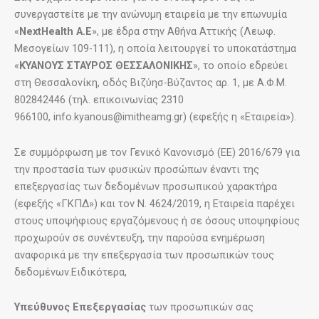
συνεργαστείτε με την ανώνυμη εταιρεία με την επωνυμία
«
NextHealth A.E
», με έδρα στην Αθήνα Αττικής (Λεωφ.
Μεσογείων 109-111), η οποία λειτουργεί το υποκατάστημα
«
ΚΥΑΝΟΥΣ ΣΤΑΥΡΟΣ ΘΕΣΣΑΛΟΝΙΚΗΣ
», το οποίο εδρεύει
στη Θεσσαλονίκη, οδός Βιζύησ-Βύζαντος αρ. 1, με Α.Φ.Μ.
802842446 (τηλ. επικοινωνίας 2310
966100, info.kyanous@imitheamg.gr) (εφεξής η «Εταιρεία»).
Σε συμμόρφωση με τον Γενικό Κανονισμό (ΕΕ) 2016/679 για
την προστασία των φυσικών προσώπων έναντι της
επεξεργασίας των δεδομένων προσωπικού χαρακτήρα
(εφεξής «ΓΚΠΔ») και τον Ν. 4624/2019, η Εταιρεία παρέχει
στους υποψήφιους εργαζόμενους ή σε όσους υποψηφίους
προχωρούν σε συνέντευξη, την παρούσα ενημέρωση
αναφορικά με την επεξεργασία των προσωπικών τους
δεδομένων.Ειδικότερα,
Υπεύθυνος Επεξεργασίας
των προσωπικών σας