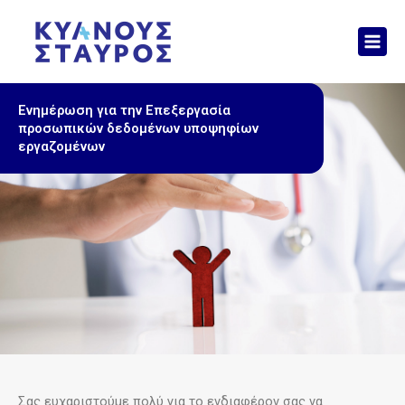
Μετάβαση
Mai
στο
Men
περιεχόμενο
Ενημέρωση για την Επεξεργασία
προσωπικών δεδομένων υποψηφίων
εργαζομένων
Σας ευχαριστούμε πολύ για το ενδιαφέρον σας να