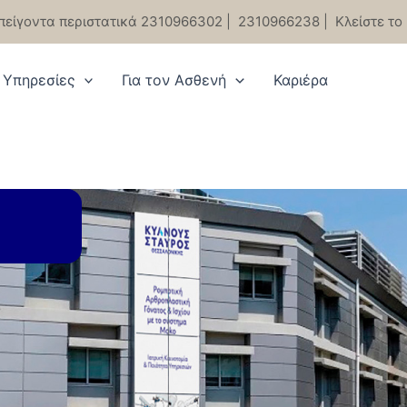
πείγοντα περιστατικά 2310966302
|
2310966238
|
Κλείστε το
Υπηρεσίες
Για τον Ασθενή
Καριέρα