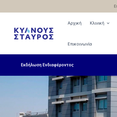
Μετάβαση
Ε
στο
περιεχόμενο
Αρχική
Κλινική
Eπικοινωνία
Εκδήλωση Ενδιαφέροντος