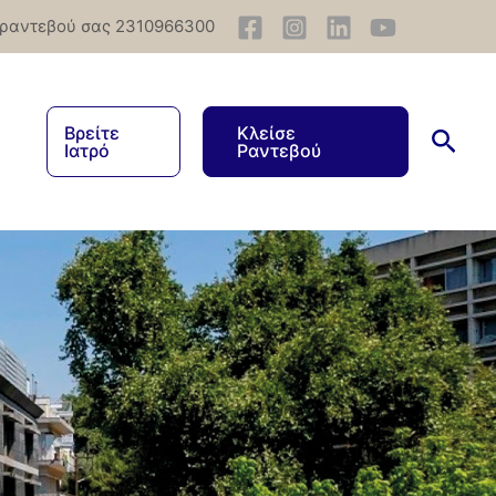
 ραντεβού σας 2310966300
Βρείτε
Κλείσε
Ιατρό
Ραντεβού