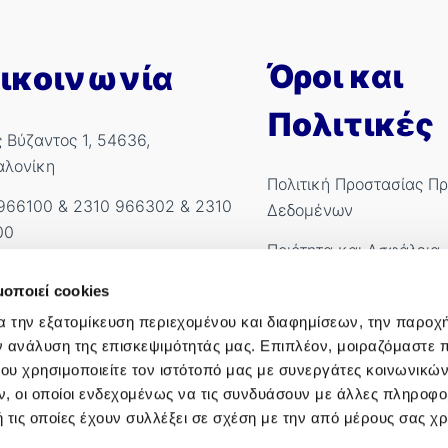
Όροι και
ικοινωνία
Πολιτικές
ς Βύζαντος 1, 54636,
αλονίκη
Πολιτική Προστασίας Π
966100
&
2310 966302
&
2310
Δεδομένων
00
Ποιότητα και Ασφάλεια
kyanous@imitheamg.gr
Πολιτική Cookies
μοποιεί cookies
.Ε.ΜΗ.: 183786001000
α την εξατομίκευση περιεχομένου και διαφημίσεων, την παροχ
Όροι χρήσης
ν ανάλυση της επισκεψιμότητάς μας. Επιπλέον, μοιραζόμαστε 
Όροι Συμμετοχής Διαγω
ου χρησιμοποιείτε τον ιστότοπό μας με συνεργάτες κοινωνικώ
, οι οποίοι ενδεχομένως να τις συνδυάσουν με άλλες πληροφο
Πολιτική Βίας & Παρεν
 τις οποίες έχουν συλλέξει σε σχέση με την από μέρους σας χ