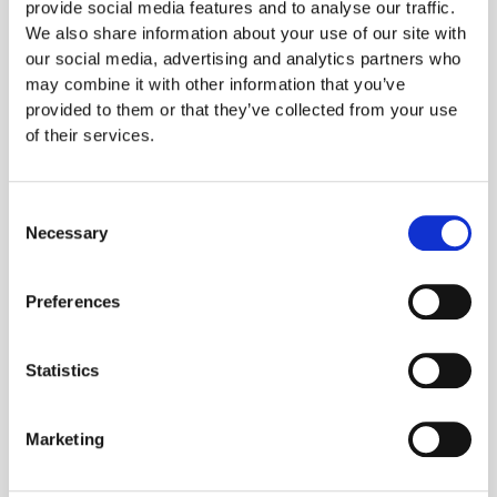
provide social media features and to analyse our traffic.
διεγχειρητικός υπέρηχος, το
We also share information about your use of our site with
διεγχειρητικό
our social media, advertising and analytics partners who
σπινθηρογράφημα, η
may combine it with other information that you’ve
διεγχειρητική ταχεία
provided to them or that they’ve collected from your use
μέτρηση παραθορμόνης και η
of their services.
ταχεία βιοψία. Ο ασθενής
λαμβάνει εξιτήριο την ίδια ή
την επομένη ημέρα του
Consent
χειρουργείου.
Necessary
Selection
Επινεφρίδια
Preferences
Οι παθήσεις των
επινεφριδίων διακρίνονται
Statistics
στις καλοήθεις όπως τα
αδενώματα μερικά εκ των
οποίων όπως το
Marketing
φαιοχρωμοκύττωμα
απαιτούν αυστηρή