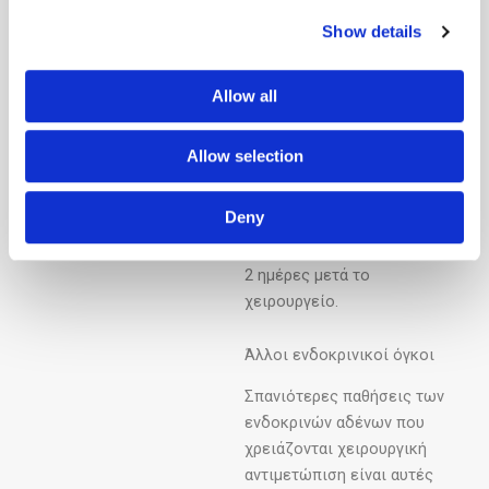
εξειδίκευση για να
Show details
αντιμετωπιστούν
ανεπίπλοκα και στις
κακοήθεις. Η ομάδα
Allow all
χειρουργικής ενδοκρινών
αδένων αντιμετωπίζει το
Allow selection
σύνολο των παθήσεων των
επινεφριδίων με την
Deny
λαπαροσκοπική τεχνική. Ο
ασθενής παίρνει εξιτήριο 1 ή
2 ημέρες μετά το
χειρουργείο.
Άλλοι ενδοκρινικοί όγκοι
Σπανιότερες παθήσεις των
ενδοκρινών αδένων που
χρειάζονται χειρουργική
αντιμετώπιση είναι αυτές