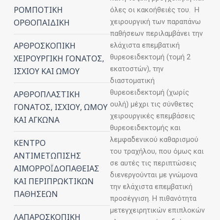
ΡΟΜΠΟΤΙΚΗ
όλες οι κακοήθειές του. Η
χειρουργική των παραπάνω
ΟΡΘΟΠΑΙΔΙΚΗ
παθήσεων περιλαμβάνει την
ΑΡΘΡΟΣΚΟΠΙΚΗ
ελάχιστα επεμβατική
θυρεοειδεκτομή (τομή 2
ΧΕΙΡΟΥΡΓΙΚΗ ΓΟΝΑΤΟΣ,
εκατοστών), την
ΙΣΧΙΟΥ ΚΑΙ ΩΜΟΥ
διαστοματική
θυρεοειδεκτομή (χωρίς
ΑΡΘΡΟΠΛΑΣΤΙΚΗ
ουλή) μέχρι τις σύνθετες
ΓΟΝΑΤΟΣ, ΙΣΧΙΟΥ, ΩΜΟΥ
χειρουργικές επεμβάσεις
ΚΑΙ ΑΓΚΩΝΑ
θυρεοειδεκτομής και
λεμφαδενικού καθαρισμού
ΚΕΝΤΡΟ
του τραχήλου, που όμως και
ΑΝΤΙΜΕΤΩΠΙΣΗΣ
σε αυτές τις περιπτώσεις
ΑΙΜΟΡΡΟΪΔΟΠΑΘΕΙΑΣ
διενεργούνται με γνώμονα
ΚΑΙ ΠΕΡΙΠΡΩΚΤΙΚΩΝ
την ελάχιστα επεμβατική
ΠΑΘΗΣΕΩΝ
προσέγγιση. Η πιθανότητα
μετεγχειρητικών επιπλοκών
ΛΑΠΑΡΟΣΚΟΠΙΚΗ