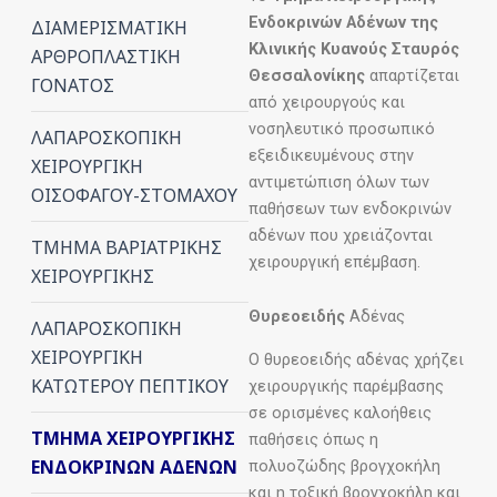
Ενδοκρινών Αδένων της
ΔΙΑΜΕΡΙΣΜΑΤΙΚΗ
Κλινικής Κυανούς Σταυρός
ΑΡΘΡΟΠΛΑΣΤΙΚΗ
Θεσσαλονίκης
απαρτίζεται
ΓΟΝΑΤΟΣ
από χειρουργούς και
νοσηλευτικό προσωπικό
ΛΑΠΑΡΟΣΚΟΠΙΚΗ
εξειδικευμένους στην
ΧΕΙΡΟΥΡΓΙΚΗ
αντιμετώπιση όλων των
ΟΙΣΟΦΑΓΟΥ-ΣΤΟΜΑΧΟΥ
παθήσεων των ενδοκρινών
αδένων που χρειάζονται
ΤΜΗΜΑ ΒΑΡΙΑΤΡΙΚΗΣ
χειρουργική επέμβαση.
ΧΕΙΡΟΥΡΓΙΚΗΣ
Θυρεοειδής
Αδένας
ΛΑΠΑΡΟΣΚΟΠΙΚΗ
ΧΕΙΡΟΥΡΓΙΚΗ
Ο θυρεοειδής αδένας χρήζει
ΚΑΤΩΤΕΡΟΥ ΠΕΠΤΙΚΟΥ
χειρουργικής παρέμβασης
σε ορισμένες καλοήθεις
ΤΜΗΜΑ ΧΕΙΡΟΥΡΓΙΚΗΣ
παθήσεις όπως η
ΕΝΔΟΚΡΙΝΩΝ ΑΔΕΝΩΝ
πολυοζώδης βρογχοκήλη
και η τοξική βρογχοκήλη και