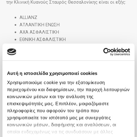
την Κλινική Κυανούς Σταυρός Θεσσαλονίκης είναι οι εξής:
ALLIANZ
ΑΤΛΑΝΤΙΚΗ ΕΝΩΣΗ
AXA ΑΣΦΑΛΙΣΤΙΚΗ
ΕΘΝΙΚΗ ΑΣΦΑΛΙΣΤΙΚΗ
ERGO
ΕΥΡΩΠΑΪΚΗ ΕΝΩΣΙΣ-ΜΙΝΕΤΤΑ
ΕΥΡΩΠΑΪΚΗ ΠΙΣΤΗ
EUROLIFE ERB
Αυτή η ιστοσελίδα χρησιμοποιεί cookies
GENERALI
Χρησιμοποιούμε cookie για την εξατομίκευση
INTERAMERICAN
περιεχομένου και διαφημίσεων, την παροχή λειτουργιών
NN
κοινωνικών μέσων και την ανάλυση της
επισκεψιμότητάς μας. Επιπλέον, μοιραζόμαστε
Στο πλαίσιο της αγαστής συνεργασίας μεταξύ της Κλινικής
πληροφορίες που αφορούν τον τρόπο που
και των Ιδιωτικών Ασφαλιστικών Εταιρειών, οι
χρησιμοποιείτε τον ιστότοπό μας με συνεργάτες
ασφαλισμένοι ασθενείς εξυπηρετούνται άμεσα,
κοινωνικών μέσων, διαφήμισης και αναλύσεων, οι
λαμβάνοντας υπηρεσίες υγείας υψηλών προδιαγραφών και
οποίοι ενδεχομένως να τις συνδυάσουν με άλλες
απαιτήσεων, αποφεύγοντας παράλληλα γραφειοκρατικές